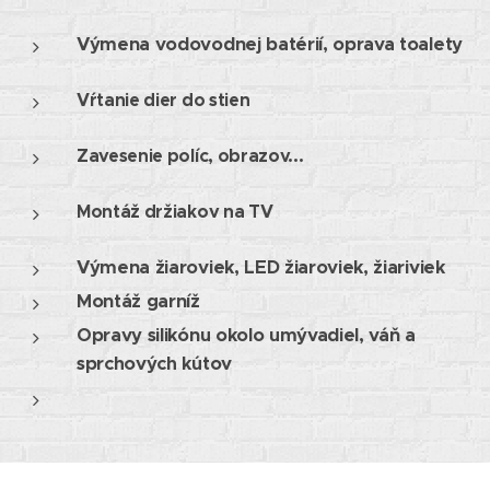
Výmena vodovodnej batérií, oprava toalety
Vŕtanie dier do stien
Zavesenie políc, obrazov...
Montáž držiakov na TV
Výmena žiaroviek, LED žiaroviek, žiariviek
Montáž garníž
Opravy silikónu okolo umývadiel, váň a
sprchových kútov