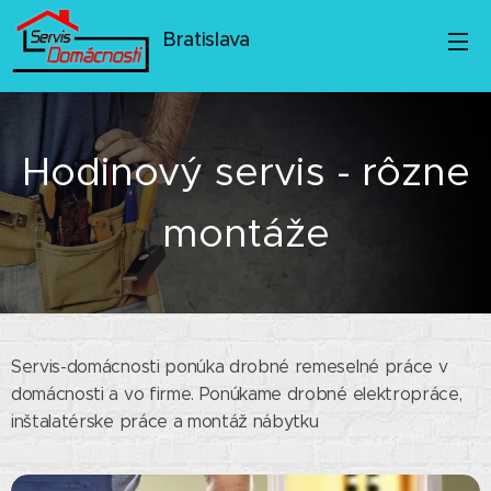
Bratislava
Hodinový servis - rôzne
montáže
Servis-domácnosti ponúka drobné remeselné práce v
domácnosti a vo firme. Ponúkame drobné elektropráce,
inštalatérske práce a montáž nábytku