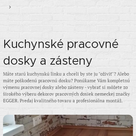
Kuchynské pracovné
dosky a zásteny
Máte starú kuchynskú linku a chceli by ste ju "oživiť"? Alebo
máte poškodenú pracovnú dosku? Ponúkame Vám kompletnú
výmenu pracovnej dosky alebo zásteny - vybrať si môžete zo
širokého výberu dekorov pracovných dosiek nemeckej značky
EGGER. Predaj kvalitného tovaru a profesionálna montáž.