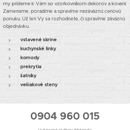
my prídeme k Vám so vzorkovníkom dekorov a kovaní.
Zameriame, poradíme a spravíme nezáväznú cenovú
ponuku. Už len Vy sa rozhodnete, či spravíme záväznú
objednávku.
vstavené skrine
kuchynské linky
komody
prekrytia
šatníky
vešiakové steny
0904 960 015
Vytvorené službou
Webnode