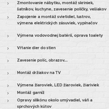
Zmontovanie nábytku, montáž skriniek,
šatníkov, kuchyne, zavesenie poličky, vešiakov
Zapojenie a montáž svietidiel, lustrov,
výmena elektrických zásuviek, vypínačov
Výmena vodovodnej batérií, oprava toalety
Vŕtanie dier do stien
Zavesenie políc, obrazov...
Montáž držiakov na TV
Výmena žiaroviek, LED žiaroviek, žiariviek
Montáž garníž
Opravy silikónu okolo umývadiel, váň a
sprchových kútov