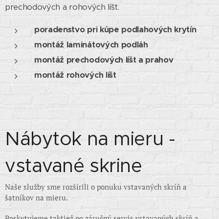
prechodových a rohových líšt.
poradenstvo pri kúpe podlahových krytín
montáž laminátových podláh
montáž prechodových líšt a prahov
montáž rohových líšt
Nábytok na mieru -
vstavané skrine
Naše služby sme rozšírili o ponuku vstavaných skríň a
šatníkov na mieru.
Poskytujeme taktiež po záručný servis vstavaných skríň a